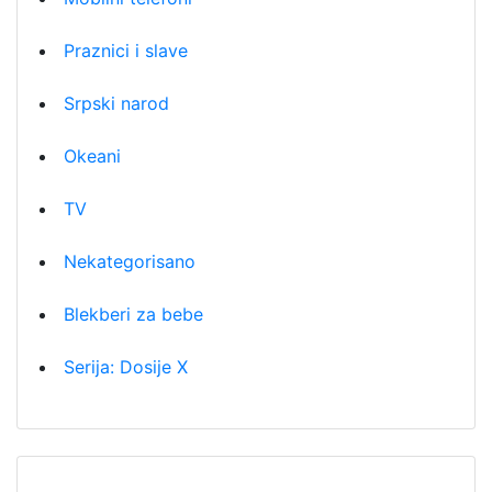
Praznici i slave
Srpski narod
Okeani
TV
Nekategorisano
Blekberi za bebe
Serija: Dosije X