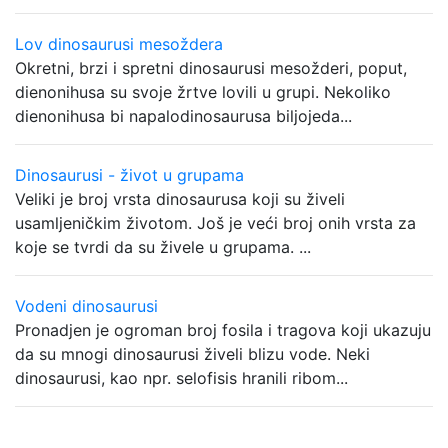
Lov dinosaurusi mesoždera
Okretni, brzi i spretni dinosaurusi mesožderi, poput,
dienonihusa su svoje žrtve lovili u grupi. Nekoliko
dienonihusa bi napalodinosaurusa biljojeda...
Dinosaurusi - život u grupama
Veliki je broj vrsta dinosaurusa koji su živeli
usamljeničkim životom. Još je veći broj onih vrsta za
koje se tvrdi da su živele u grupama. ...
Vodeni dinosaurusi
Pronadjen je ogroman broj fosila i tragova koji ukazuju
da su mnogi dinosaurusi živeli blizu vode. Neki
dinosaurusi, kao npr. selofisis hranili ribom...