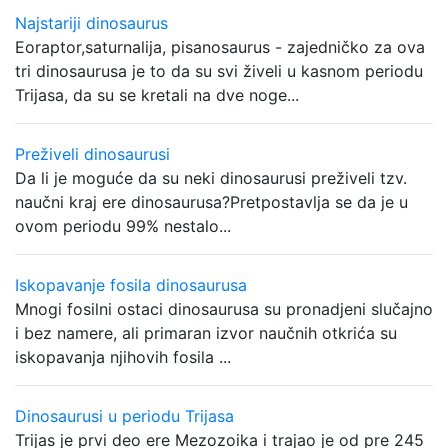
Najstariji dinosaurus
Eoraptor,saturnalija, pisanosaurus - zajedničko za ova
tri dinosaurusa je to da su svi živeli u kasnom periodu
Trijasa, da su se kretali na dve noge...
Preživeli dinosaurusi
Da li je moguće da su neki dinosaurusi preživeli tzv.
naučni kraj ere dinosaurusa?Pretpostavlja se da je u
ovom periodu 99% nestalo...
Iskopavanje fosila dinosaurusa
Mnogi fosilni ostaci dinosaurusa su pronadjeni slučajno
i bez namere, ali primaran izvor naučnih otkrića su
iskopavanja njihovih fosila ...
Dinosaurusi u periodu Trijasa
Trijas je prvi deo ere Mezozoika i trajao je od pre 245