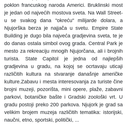
poklon francuskog naroda Americi. Bruklinski most
je jedan od najvećih mostova sveta. Na Wall Street-
u se svakog dana "okreću" milijarde dolara, a
Njujorška berza je najjača u svetu. Empire State
Building je dugo bila najveća gradjevina sveta, te je
do danas ostala simbol ovog grada. Central Park je
mesto za rekreaciju mnogih Njujorčana, ali i brojnih
turista. State Capitol je jedna od najlepših
gradjevina u gradu, na kojoj se ocrtavaju uticaji
različitih kultura na stvaranje današnje američke
kulture.Zabavu i mesta interesovanja za turiste čine
brojni muzeji, pozorišta, mini opere, plaže, zabavni
parkovi, botaničke bašte i Gradski zoološki vrt. U
gradu postoji preko 200 parkova. Njujork je grad sa
velikim brojem muzeja različitih tematika: istorijski,
naučni, etno, sportski, politički, ...