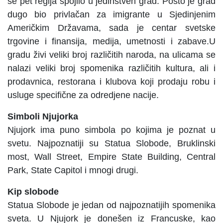
se pet regija spojilo u jedinstven grad. Pošto je grad
dugo bio privlačan za imigrante u Sjedinjenim
Američkim Državama, sada je centar svetske
trgovine i finansija, medija, umetnosti i zabave.U
gradu živi veliki broj različitih naroda, na ulicama se
nalazi veliki broj spomenika različitih kultura, ali i
prodavnica, restorana i klubova koji prodaju robu i
usluge specifične za odredjene nacije.
Simboli Njujorka
Njujork ima puno simbola po kojima je poznat u
svetu. Najpoznatiji su Statua Slobode, Bruklinski
most, Wall Street, Empire State Building, Central
Park, State Capitol i mnogi drugi.
Kip slobode
Statua Slobode je jedan od najpoznatijih spomenika
sveta. U Njujork je donešen iz Francuske, kao