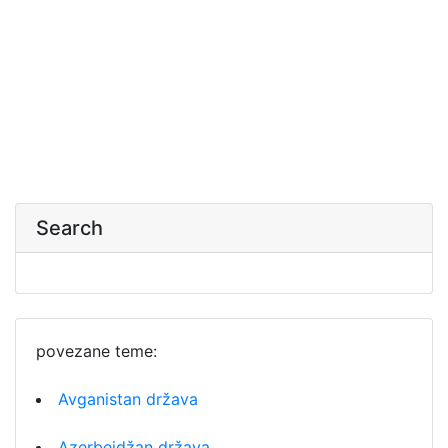
Search
povezane teme:
Avganistan država
Azerbejdžan država