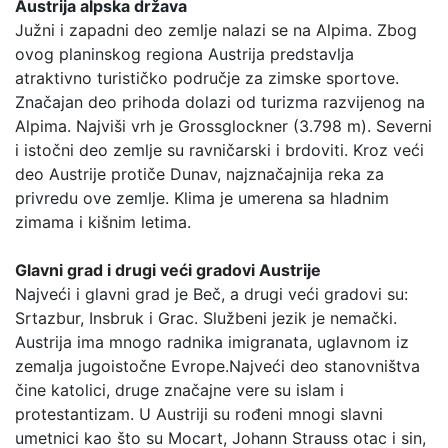
Austrija alpska država
Južni i zapadni deo zemlje nalazi se na Alpima. Zbog
ovog planinskog regiona Austrija predstavlja
atraktivno turističko područje za zimske sportove.
Značajan deo prihoda dolazi od turizma razvijenog na
Alpima. Najviši vrh je Grossglockner (3.798 m). Severni
i istočni deo zemlje su ravničarski i brdoviti. Kroz veći
deo Austrije protiče Dunav, najznačajnija reka za
privredu ove zemlje. Klima je umerena sa hladnim
zimama i kišnim letima.
Glavni grad i drugi veći gradovi Austrije
Najveći i glavni grad je Beč, a drugi veći gradovi su:
Srtazbur, Insbruk i Grac. Službeni jezik je nemački.
Austrija ima mnogo radnika imigranata, uglavnom iz
zemalja jugoistočne Evrope.Najveći deo stanovništva
čine katolici, druge značajne vere su islam i
protestantizam. U Austriji su rođeni mnogi slavni
umetnici kao što su Mocart, Johann Strauss otac i sin,