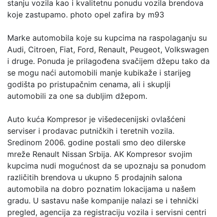
stanju vozila kao i kvalitetnu ponudu vozila brendova
koje zastupamo. photo opel zafira by m93
Marke automobila koje su kupcima na raspolaganju su
Audi, Citroen, Fiat, Ford, Renault, Peugeot, Volkswagen
i druge. Ponuda je prilagođena svačijem džepu tako da
se mogu naći autоmobili manje kubikaže i starijeg
godišta po pristupačnim cenama, ali i skuplji
automobili za one sa dubljim džepom.
Auto kuća Kompresor je višedecenijski ovlašćeni
serviser i prodavac putničkih i teretnih vozila.
Sredinom 2006. godine postali smo deo dilerske
mreže Renault Nissan Srbija. AK Kompresor svojim
kupcima nudi mogućnost da se upoznaju sa ponudom
različitih brendova u ukupno 5 prodajnih salona
automobila na dobro poznatim lokacijama u našem
gradu. U sastavu naše kompanije nalazi se i tehnički
pregled, agencija za registraciju vozila i servisni centri