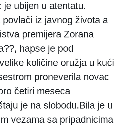
je ubijen u atentatu.
povlači iz javnog života a
istva premijera Zorana
lja??, hapse je pod
elike količine oružja u kući
 sestrom proneverila novac
oro četiri meseca
aju je na slobodu.Bila je u
kim vezama sa pripadnicima