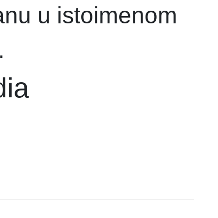
tanu u istoimenom
.
dia