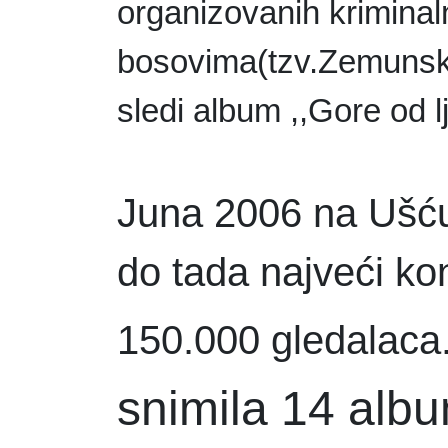
organizovanih kriminal
bosovima(tzv.Zemunski
sledi album ,,Gore od l
Juna 2006 na Ušću
do tada najveći ko
150.000 gledalaca
snimila 14 alb