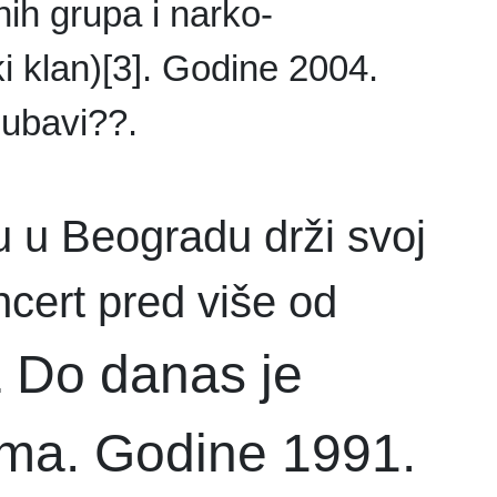
nih grupa i narko-
 klan)[3]. Godine 2004.
jubavi??.
 u Beogradu drži svoj
ncert pred više od
Do danas je
.
uma. Godine 1991.