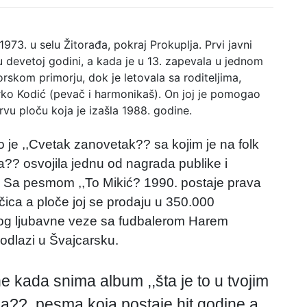
1973. u selu Žitorađa, pokraj Prokuplja. Prvi javni
u devetoj godini, a kada je u 13. zapevala u jednom
rskom primorju, dok je letovala sa roditeljima,
irko Kodić (pevač i harmonikaš). On joj je pomogao
rvu ploču koja je izašla 1988. godine.
io je ,,Cvetak zanovetak?? sa kojim je na folk
dža?? osvojila jednu od nagrada publike i
a. Sa pesmom ,,To Mikić? 1990. postaje prava
čica a ploče joj se prodaju u 350.000
og ljubavne veze sa fudbalerom Harem
dlazi u Švajcarsku.
 kada snima album ,,šta je to u tvojim
a??, pesma koja postaje hit godine a