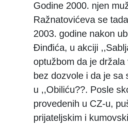
Godine 2000. njen muž 
Ražnatovićeva se tada 
2003. godine nakon ub
Đinđića, u akciji ,,Sab
optužbom da je držala v
bez dozvole i da je sa
u ,,Obiliću??. Posle sk
provedenih u CZ-u, pušt
prijateljskim i kumovs