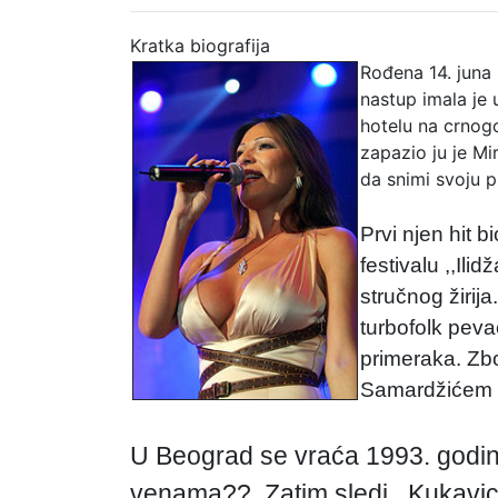
Kratka biografija
Rođena 14. juna 
nastup imala je 
hotelu na crnogo
zapazio ju je M
da snimi svoju p
Prvi njen hit b
festivalu ,,Ili
stručnog žirij
turbofolk peva
primeraka. Zb
Samardžićem o
U Beograd se vraća 1993. godine
venama??. Zatim sledi ,,Kukavic