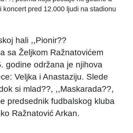
 koncert pred 12.000 ljudi na stadionu
oj hali ,,Pionir??
za sa Željkom Ražnatovićem
. godine održana je njihova
ce: Veljka i Anastaziju. Slede
 dok si mlad??, ,,Maskarada??,
 je predsednik fudbalskog kluba
eljko Ražnatović Arkan.