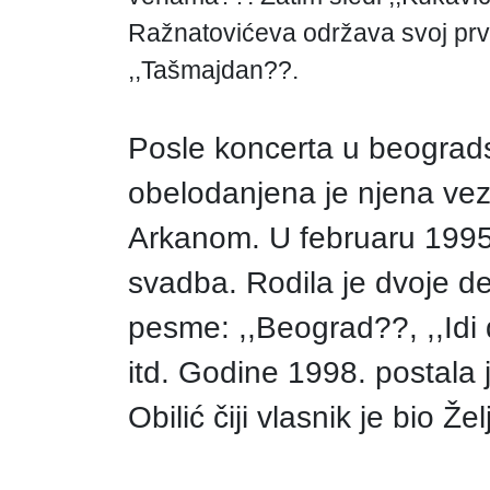
Ražnatovićeva održava svoj prvi
,,Tašmajdan??.
Posle koncerta u beogradsk
obelodanjena je njena ve
Arkanom. U februaru 1995
svadba. Rodila je dvoje de
pesme: ,,Beograd??, ,,Idi
itd. Godine 1998. postala
Obilić čiji vlasnik je bio Ž