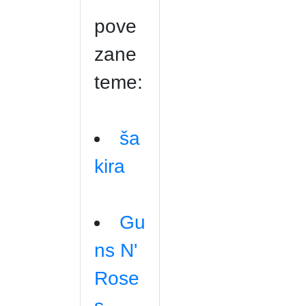
pove
zane
teme:
ša
kira
Gu
ns N'
Rose