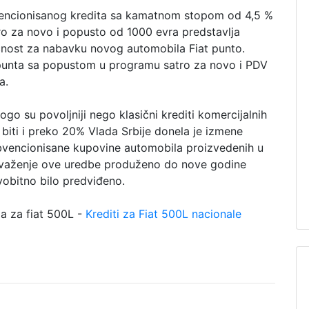
vencionisanog kredita sa kamatnom stopom od 4,5 %
o za novo i popusto od 1000 evra predstavlja
nost za nabavku novog automobila Fiat punto.
unta sa popustom u programu satro za novo i PDV
a.
 su povoljniji nego klasični krediti komercijalnih
iti i preko 20% Vlada Srbije donela je izmene
bvencionisane kupovine automobila proizvedenih u
e važenje ove uredbe produženo do nove godine
obitno bilo predviđeno.
ja za fiat 500L -
Krediti za Fiat 500L nacionale