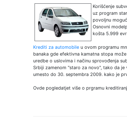
Korišćenje sub
uz program star
povoljnu moguć
Osnovni modelp
košta 5.999 evr
Krediti za automobile
u ovom programu mnogo
banaka gde efektivna kamatna stopa može b
uredbe o uslovima i načinu sprovođenja su
Srbiji zamenom "staro za novo", tako da j
umesto do 30. septembra 2009. kako je prv
Ovde pogledatjet više o prgramu kreditiran