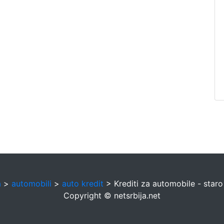
a
>
automobili
>
auto kredit
> Krediti za automobile - star
Copyright © netsrbija.net