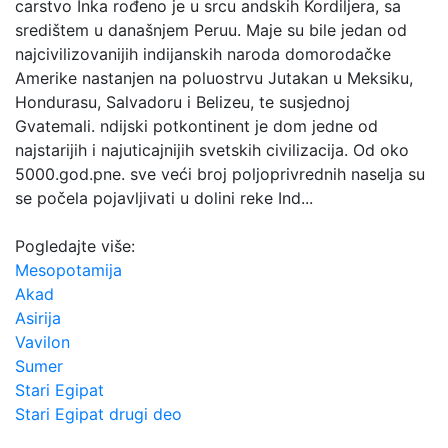
carstvo Inka rođeno je u srcu andskih Kordiljera, sa
središtem u današnjem Peruu. Maje su bile jedan od
najcivilizovanijih indijanskih naroda domorodačke
Amerike nastanjen na poluostrvu Jutakan u Meksiku,
Hondurasu, Salvadoru i Belizeu, te susjednoj
Gvatemali. ndijski potkontinent je dom jedne od
najstarijih i najuticajnijih svetskih civilizacija. Od oko
5000.god.pne. sve veći broj poljoprivrednih naselja su
se počela pojavljivati u dolini reke Ind...
Pogledajte više:
Mesopotamija
Akad
Asirija
Vavilon
Sumer
Stari Egipat
Stari Egipat drugi deo