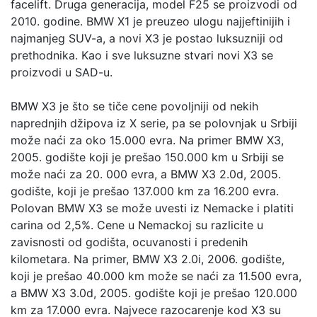
facelift. Druga generacija, model F25 se proizvodi od
2010. godine. BMW X1 je preuzeo ulogu najjeftinijih i
najmanjeg SUV-a, a novi X3 je postao luksuzniji od
prethodnika. Kao i sve luksuzne stvari novi X3 se
proizvodi u SAD-u.
BMW X3 je što se tiče cene povoljniji od nekih
naprednjih džipova iz X serie, pa se polovnjak u Srbiji
može naći za oko 15.000 evra. Na primer BMW X3,
2005. godište koji je prešao 150.000 km u Srbiji se
može naći za 20. 000 evra, a BMW X3 2.0d, 2005.
godište, koji je prešao 137.000 km za 16.200 evra.
Polovan BMW X3 se može uvesti iz Nemacke i platiti
carina od 2,5%. Cene u Nemackoj su razlicite u
zavisnosti od godišta, ocuvanosti i predenih
kilometara. Na primer, BMW X3 2.0i, 2006. godište,
koji je prešao 40.000 km može se naći za 11.500 evra,
a BMW X3 3.0d, 2005. godište koji je prešao 120.000
km za 17.000 evra. Najvece razocarenje kod X3 su