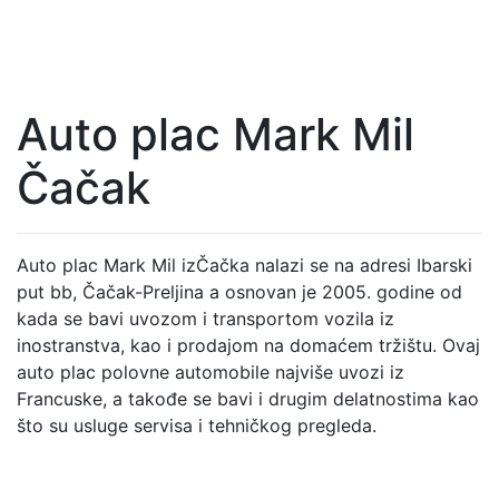
Auto plac Mark Mil
Čačak
Auto plac Mark Mil izČačka nalazi se na adresi Ibarski
put bb, Čačak-Preljina a osnovan je 2005. godine od
kada se bavi uvozom i transportom vozila iz
inostranstva, kao i prodajom na domaćem tržištu. Ovaj
auto plac polovne automobile najviše uvozi iz
Francuske, a takođe se bavi i drugim delatnostima kao
što su usluge servisa i tehničkog pregleda.