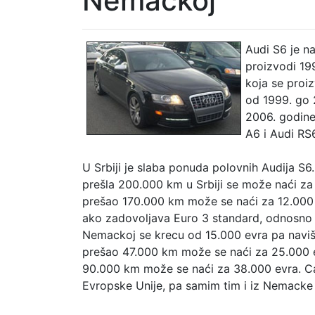
Nemačkoj
Audi S6 je na
proizvodi 199
koja se proi
od 1999. go 
2006. godine
A6 i Audi RS
U Srbiji je slaba ponuda polovnih Audija S6.
prešla 200.000 km u Srbiji se može naći za 
prešao 170.000 km može se naći za 12.000
ako zadovoljava Euro 3 standard, odnosno a
Nemackoj se krecu od 15.000 evra pa naviše
prešao 47.000 km može se naći za 25.000 ev
90.000 km može se naći za 38.000 evra. Ca
Evropske Unije, pa samim tim i iz Nemacke 