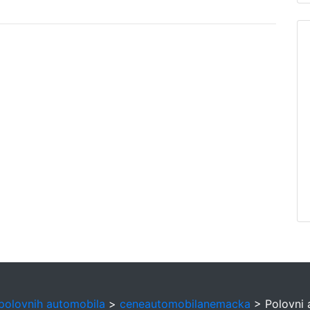
polovnih automobila
>
ceneautomobilanemacka
> Polovni 