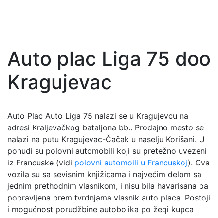
Auto plac Liga 75 doo
Kragujevac
Auto Plac Auto Liga 75 nalazi se u Kragujevcu na
adresi Kraljevačkog bataljona bb.. Prodajno mesto se
nalazi na putu Kragujevac-Čačak u naselju Korišani. U
ponudi su polovni automobili koji su pretežno uvezeni
iz Francuske (vidi
polovni automoili u Francuskoj
). Ova
vozila su sa sevisnim knjižicama i najvećim delom sa
jednim prethodnim vlasnikom, i nisu bila havarisana pa
popravljena prem tvrdnjama vlasnik auto placa. Postoji
i mogućnost porudžbine autobolika po žeqi kupca