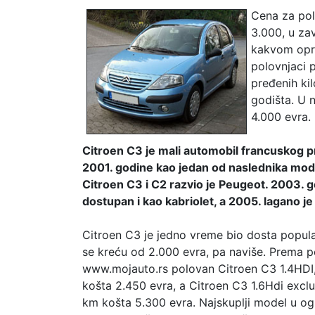
Cena za pol
3.000, u za
kakvom opre
polovnjaci 
pređenih ki
godišta. U 
4.000 evra.
Citroen C3 je mali automobil francuskog p
2001. godine kao jedan od naslednika mode
Citroen C3 i C2 razvio je Peugeot. 2003. 
dostupan i kao kabriolet, a 2005. lagano je
Citroen C3 je jedno vreme bio dosta popul
se kreću od 2.000 evra, pa naviše. Prema 
www.mojauto.rs polovan Citroen C3 1.4HDI, 
košta 2.450 evra, a Citroen C3 1.6Hdi exclus
km košta 5.300 evra. Najskuplji model u ogla