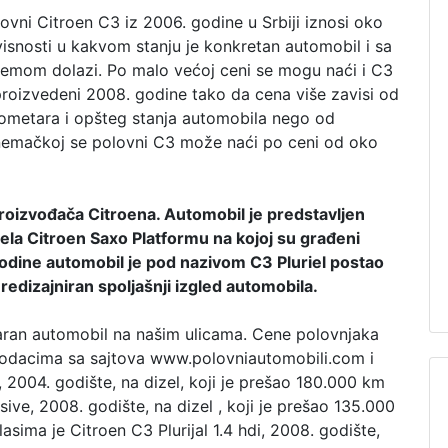
ovni Citroen C3 iz 2006. godine u Srbiji iznosi oko
visnosti u kakvom stanju je konkretan automobil i sa
mom dolazi. Po malo većoj ceni se mogu naći i C3
proizvedeni 2008. godine tako da cena više zavisi od
lometara i opšteg stanja automobila nego od
nemačkoj se polovni C3 može naći po ceni od oko
roizvođača Citroena. Automobil je predstavljen
la Citroen Saxo Platformu na kojoj su građeni
godine automobil je pod nazivom C3 Pluriel postao
 redizajniran spoljašnji izgled automobila.
aran automobil na našim ulicama. Cene polovnjaka
podacima sa sajtova www.polovniautomobili.com i
2004. godište, na dizel, koji je prešao 180.000 km
ive, 2008. godište, na dizel , koji je prešao 135.000
sima je Citroen C3 Plurijal 1.4 hdi, 2008. godište,